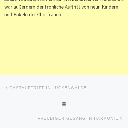
war außerdem der fröhliche Auftritt von neun Kindern
und Enkeln der Chorfrauen.
Beitragsnavigation
Vorheriger Beitrag
GASTAUFTRITT IN LUCKENWALDE
ZURÜCK ZUR BEITRAGSL
Nä
FREUDIGER GESANG IN HARMONIE