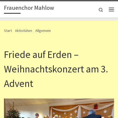
Frauenchor Mahlow
Zum Inhalt springen
Search
Me
Start
»
Aktivitäten
»
Allgemein
»
Friede auf Erden – Weihnachtskonzert
am 3. Advent
Friede auf Erden –
Weihnachtskonzert am 3.
Advent