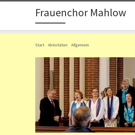
Zum Inhalt springen
Frauenchor Mahlow
Start
»
Aktivitäten
»
Allgemein
»
Gastauftritt in Luckenw