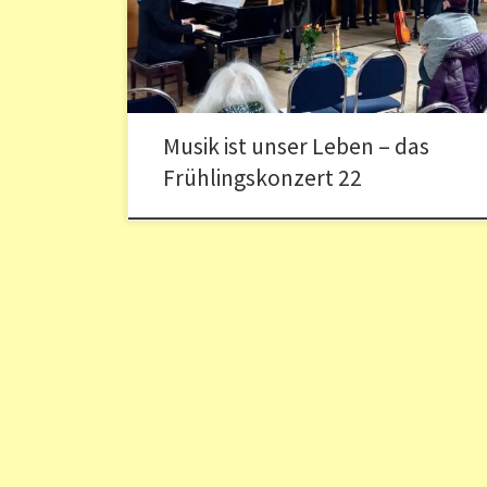
Improvisation gemerkt. Die war doch nötig gewesen,
denn pandemiebedingt war ein Teil der Sängerinnen
nicht oder selten zu […]
Musik ist unser Leben – das
Frühlingskonzert 22