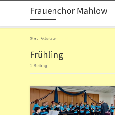
Zum Inhalt springen
Frauenchor Mahlow
Start
»
Aktivitäten
»
Frühling
Frühling
1 Beitrag
Am Sonntag, dem 3. April, konnten wir endlich wieder
zu einem Indoor-Konzert einladen – und 128 Gäste
kamen. Sie klatschten fleißig und lobten anschließend
die Qualität, die meisten hatten nichts von der